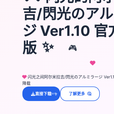
吉/閃光のア
ジ Ver1.10 
版
✨
🎮
闪光之间阿尔米拉吉/閃光のアルミラージ Ver1.
降载
🤔
直接下载
了解更多
💫
✨
⭐