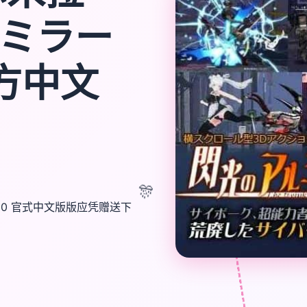
ルミラー
官方中文
🎊
10 官式中文版版应凭赠送下