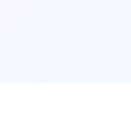
🖌️
产品介绍
🖌️